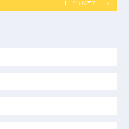
下一个：没有了！