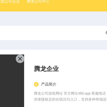
腾龙公司企业
腾龙公司中心
腾龙企业
产品简介
腾龙公司游戏网址 官方网址tl66.app 客服电话：19908837777 洗码0.9、返点高达百分之10，为用户提
供便捷稳定的在线访问入口，支持多种终端设
体验，涵盖账号服务、信息查询与在线支持