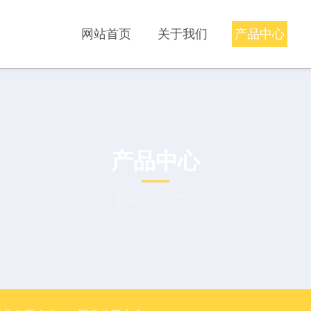
网站首页
关于我们
产品中心
产品中心
PRODUCTS