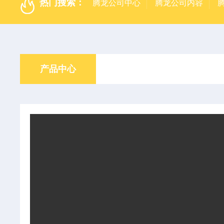
热门搜索：
腾龙公司中心
腾龙公司内容
产品中心