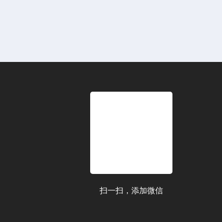
扫一扫，添加微信